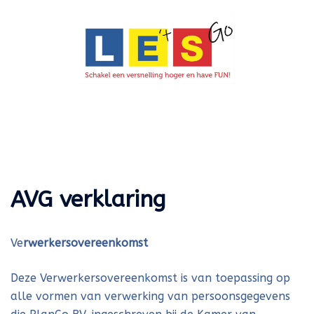
Ga
naar
de
inhoud
Toggle
menu
AVG verklaring
Ve
rwerkersovereenkomst
Deze Verwerkersovereenkomst is van toepassing op
alle vormen van verwerking van persoonsgegevens