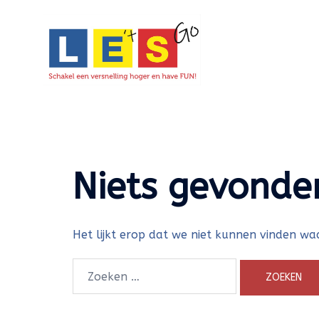
Ga
naar
de
inhoud
Niets gevonde
Het lijkt erop dat we niet kunnen vinden waa
Zoeken
naar: