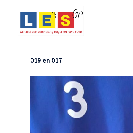
Ga
naar
de
inhoud
019 en 017