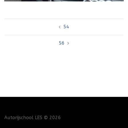
Bericht
54
navigatie
56
Autorijschool LES
© 2026