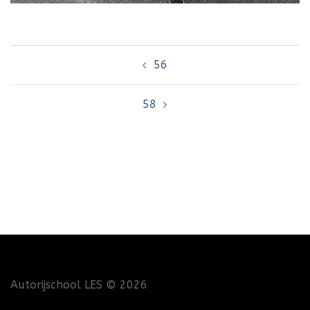
Bericht
56
navigatie
58
Autorijschool LES
© 2026