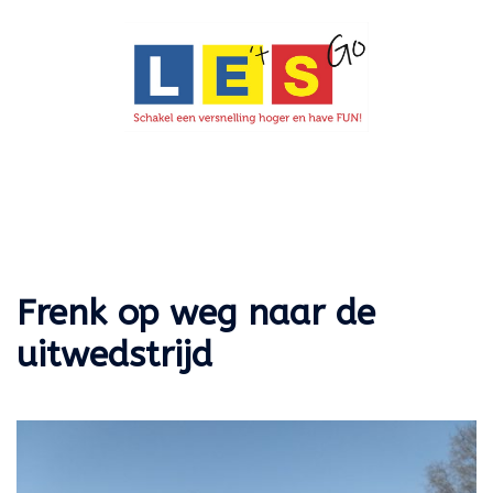
Ga
naar
de
inhoud
Toggle
menu
Frenk op weg naar de
uitwedstrijd