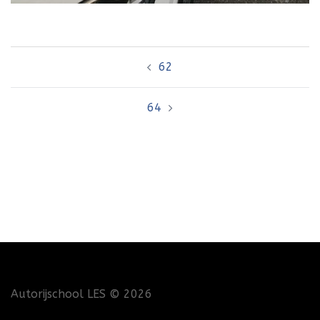
Bericht
62
navigatie
64
Autorijschool LES
© 2026