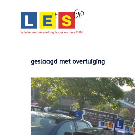
Ga
naar
de
inhoud
geslaagd met overtuiging